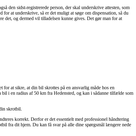
 også den sidst-registrerede person, der skal underskrive attesten, som
ed for at underskrive, så er det muligt at søge om dispensation, så du
re det, og dermed vil tilladelsen kunne gives. Det gør man for at
for at sikre, at din bil skrottes på en ansvarlig måde hos en
n bil i en radius af 50 km fra Hedensted, og kan i sådanne tilfælde som
din skrotbil.
teres korrekt. Derfor er det essentielt med professionel håndtering
tbil fra dit hjem. Du kan få svar på alle dine spørgsmål længere nede