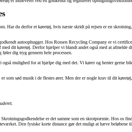
 køretøj er indleveret ved en godkendt og registreret ophugningsvirksomh
es
. Har du derfor et køretøj, hvis næste skridt på rejsen er en skrotning, s
l en godkendt autoophugger. Hos Rossen Recycling Company er vi certificer
g af med dit køretøj. Derfor hjælper vi blandt andet også med at afmeld
ig føler dig tryg gennem hele processen.
 vi også mulighed for at hjælpe dig med det. Vi kører og henter gerne 
 er som sød musik i de flestes ører. Men der er nogle krav til dit køretø
luderet.
. Skrotningsgodkendelse er det samme som en skrotpræmie. Hos os finder 
elteværket. Den fysiske korte distance gør det muligt at hæve beløbene ti