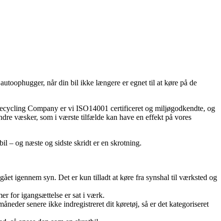
 autoophugger, når din bil ikke længere er egnet til at køre på de
en Recycling Company er vi ISO14001 certificeret og miljøgodkendte, og
andre væsker, som i værste tilfælde kan have en effekt på vores
tbil – og næste og sidste skridt er en skrotning.
 gået igennem syn. Det er kun tilladt at køre fra synshal til værksted og
er for igangsættelse er sat i værk.
åneder senere ikke indregistreret dit køretøj, så er det kategoriseret