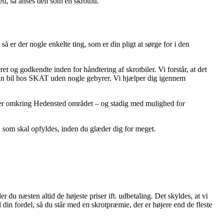
ed, så anses den som en skrotbil.
å er der nogle enkelte ting, som er din pligt at sørge for i den
et og godkendte inden for håndtering af skrotbiler. Vi forstår, at det
e din bil hos SKAT uden nogle gebyrer. Vi hjælper dig igennem
biler omkring Hedensted området – og stadig med mulighed for
j, som skal opfyldes, inden du glæder dig for meget.
du næsten altid de højeste priser ift. udbetaling. Det skyldes, at vi
l din fordel, så du står med en skrotpræmie, der er højere end de fleste