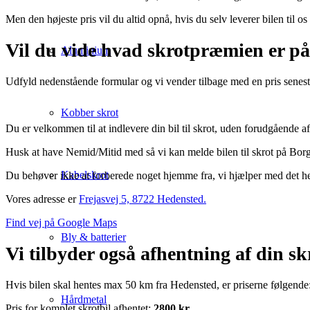
Men den højeste pris vil du altid opnå, hvis du selv leverer bilen til o
Vil du vide hvad skrotpræmien er på
Aluminium
Udfyld nedenstående formular og vi vender tilbage med en pris sen
Kobber skrot
Du er velkommen til at indlevere din bil til skrot, uden forudgående af
Husk at have Nemid/Mitid med så vi kan melde bilen til skrot på Bor
Kabelskrot
Du behøver ikke at forberede noget hjemme fra, vi hjælper med det hel
Vores adresse er
Frejasvej 5, 8722 Hedensted.
Find vej på Google Maps
Bly & batterier
Vi tilbyder også afhentning af din sk
Hvis bilen skal hentes max 50 km fra Hedensted, er priserne følgende
Hårdmetal
Pris for komplet skrotbil afhentet:
2800 kr.