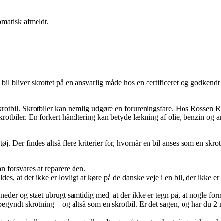
omatisk afmeldt.
n bil bliver skrottet på en ansvarlig måde hos en certificeret og godkendt
din skrotbil. Skrotbiler kan nemlig udgøre en forureningsfare. Hos Ross
 skrotbiler. En forkert håndtering kan betyde lækning af olie, benzin og 
etøj. Der findes altså flere kriterier for, hvornår en bil anses som en skro
n forsvares at reparere den.
es, at det ikke er lovligt at køre på de danske veje i en bil, der ikke er
eder og stået ubrugt samtidig med, at der ikke er tegn på, at nogle form
begyndt skrotning – og altså som en skrotbil. Er det sagen, og har du 2 m