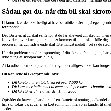
Og så er der selvfølgelig også den helt klassiske – så snart dit
Sådan gør du, når din bil skal skrott
I Danmark er det ikke lovligt at have skrotbiler stående på egen ejendom
forbindelse.
Det første er, at du skal sørge for, at du får afleveret din skrotbil ti
kan virke uoverskueligt, når tiden er kommet til, at du skal skille di
processen, så du i sidste ende skal gøre mindst muligt – og så du stad
Har du problemer med transportering af din skrotbil fra dit hjem, har
udbetaling af skrotpræmie til dig.
At få udbetalt en skrotpræmie for noget, der alligevel ikke kan bruges,
Du kan ikke få skrotpræmie, hvis:
Dit køretøj har en totalvægt på over 3.500 kg
Dit køretøj er indberettet til mere end 9 personer – chauffør ink
Dit køretøj er afmeldt før den 1. juli 2000
Opfylder du kravene, har du ret til en skattefri skrotningsgodkendelse
har stor fokus på, at der er så kort som muligt fra vores kunder til sm
steder.