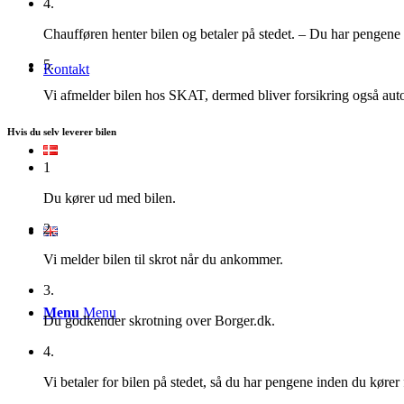
4.
Chaufføren henter bilen og betaler på stedet. – Du har pengene 
5.
Kontakt
Vi afmelder bilen hos SKAT, dermed bliver forsikring også aut
Hvis du selv leverer bilen
1
Du kører ud med bilen.
2.
Vi melder bilen til skrot når du ankommer.
3.
Menu
Menu
Du godkender skrotning over Borger.dk.
4.
Vi betaler for bilen på stedet, så du har pengene inden du kører 