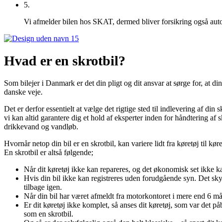
5.
Vi afmelder bilen hos SKAT, dermed bliver forsikring også aut
Hvad er en skrotbil?
Som bilejer i Danmark er det din pligt og dit ansvar at sørge for, at di
danske veje.
Det er derfor essentielt at vælge det rigtige sted til indlevering af 
vi kan altid garantere dig et hold af eksperter inden for håndtering af
drikkevand og vandløb.
Hvornår netop din bil er en skrotbil, kan variere lidt fra køretøj til kør
En skrotbil er altså følgende;
Når dit køretøj ikke kan repareres, og det økonomisk set ikke ka
Hvis din bil ikke kan registreres uden forudgående syn. Det skyld
tilbage igen.
Når din bil har været afmeldt fra motorkontoret i mere end 6 mån
Er dit køretøj ikke komplet, så anses dit køretøj, som var det på
som en skrotbil.