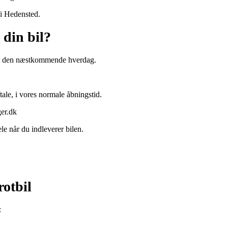
s i Hedensted.
 din bil?
est den næstkommende hverdag.
tale, i vores normale åbningstid.
ger.dk
e når du indleverer bilen.
rotbil
: