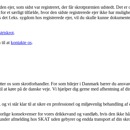
 den ejer, som sidst var registreret, der får skrotpræmien udstedt. Det er
or et særligt tilfælde, hvor den sidste registrerede ejer ikke har muligh
s det f.eks. sygdom hos registrerede ejer, vil du skulle kunne dokumente
triskrot
.
til at
kontakte os
.
ter os som skrotforhandler. For som bilejer i Danmark bærer du ansvaret 
il at køre på de danske veje. Vi hjælper dig gerne med afhentning af di
 vi står klar til at sikre en professionel og miljøvenlig behandling af 
rlige konsekvenser for vores drikkevand og vandløb, hvis den ikke hånd
erunder afmelding hos SKAT uden gebyrer og endda transport af din skro