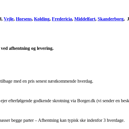
d,
Vejle
,
Horsens
,
Kolding
,
Fredericia
,
Middelfart
,
Skanderborg
, 
 ved afhentning og levering.
r tilbage med en pris senest næstkommende hverdag.
m ejer efterfølgende godkende skrotning via Borger.dk (vi sender en besk
m passer begge parter – Afhentning kan typisk ske indenfor 3 hverdage.