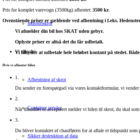
Pris for komplet varevogn (3500kg) afhentet:
3500 kr.
Ovenstående priser er gældende ved afhentning i f.eks. Hedenste
Industriskrot
Vi afmelder din bil hos SKAT uden gebyr.
Oplyste priser er altså det du får udbetalt.
Vi tilbyder
Vi tilbyder at udbetale hele beløbet kontant på stedet. Både
Hvis vi afhenter bilen
1.
Afhentning af skrot
Du sender en forespørgsel via vores kontaktformular, vi vende
2.
Container service
Når tilbuddet er accepteret melder vi bilen til skrot, du skal so
3.
Du bliver kontaktet af chaufføren for at aftale et tidspunkt so
Sikker destruktion af data