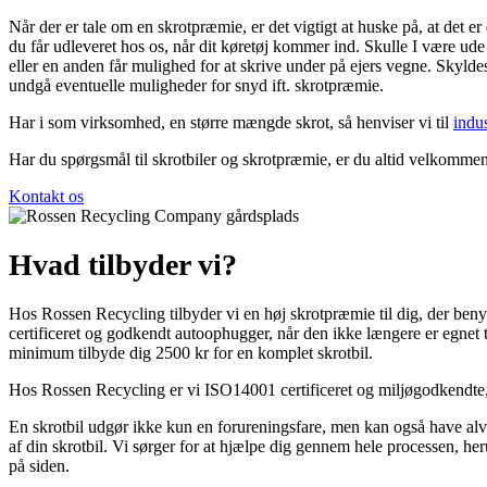
Når der er tale om en skrotpræmie, er det vigtigt at huske på, at det er
du får udleveret hos os, når dit køretøj kommer ind. Skulle I være ude f
eller en anden får mulighed for at skrive under på ejers vegne. Skylde
undgå eventuelle muligheder for snyd ift. skrotpræmie.
Har i som virksomhed, en større mængde skrot, så henviser vi til
indus
Har du spørgsmål til skrotbiler og skrotpræmie, er du altid velkommen 
Kontakt os
Hvad tilbyder vi?
Hos Rossen Recycling tilbyder vi en høj skrotpræmie til dig, der benyt
certificeret og godkendt autoophugger, når den ikke længere er egnet t
minimum tilbyde dig 2500 kr for en komplet skrotbil.
Hos Rossen Recycling er vi ISO14001 certificeret og miljøgodkendte, og
En skrotbil udgør ikke kun en forureningsfare, men kan også have alvo
af din skrotbil. Vi sørger for at hjælpe dig gennem hele processen, h
på siden.